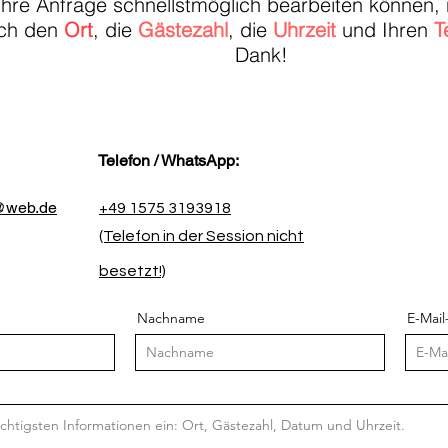
Ihre Anfrage schnellstmöglich bearbeiten können
ich den
Ort
, die
Gästezahl
, die
Uhrzeit
und Ihren
T
Dank!
Telefon / WhatsApp:
@web.de
+49 1575 3193918
(Telefon in der Session nicht
besetzt!)
Nachname
E-Mail